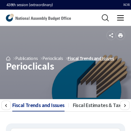
438th session (extraordinary)
KOR
Search
전
체
메
뉴
공
인
유
쇄
메
Publications
메
Perioclicals
메
Fiscal Trends and Issues
메
Perioclicals
뉴
뉴
뉴
인
로
로
로
으
이
이
이
로
동
동
동
이
동
Fiscal Trends and Issues
선택됨
Fiscal Estimates & Tax Issu
이
다
전
음