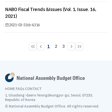
NABO Fiscal Trends &Issues (Vol. 1, Issue. 16,
2021)
2021-03-31
4,316
1
2
3
페
페
페
이
이
이
지
지
지
HOME
FAQs
CONTACT
1, Uisadang-daero Yeongdeungpo-gu, Seoul, 07233,
Republic of Korea
© National Assembly Budget Office. All rights reserved.