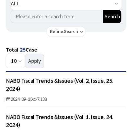
선
택
Keyword
카
Search
테
고
Refine Search
리
Total
25
Case
건
Apply
수
선
No,
택
NABO Fiscal Trends &Issues (Vol. 2, Issue. 25,
Title,
Date,
2024)
Views,
2024-09-10
7,138
File
로
구
NABO Fiscal Trends &Issues (Vol. 1, Issue. 24,
성
2024)
된